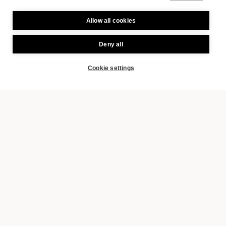
Allow all cookies
Deny all
Cookie settings
BUCHEN
DAS PERFEKTE ZUHAUSE AUF ZEIT
FÜR ALLE
Unsere charmanten Studios
warten darauf, von unseren
Gästen bewohnt zu werden.