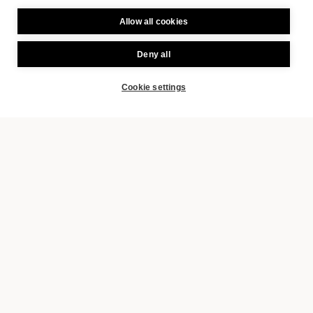
Allow all cookies
Deny all
Cookie settings
BOOK
Il giubileo di Johann Strauss
a Vienna
Johann Strauss Figlio, compositore,
musicista una delle prime pop star della
storia mondiale, sarà celebrato con un
programma di eventi che avranno luogo
durante tutto l’anno a Vienna, per
celebrare il suo 200° compleanno nel 2025.