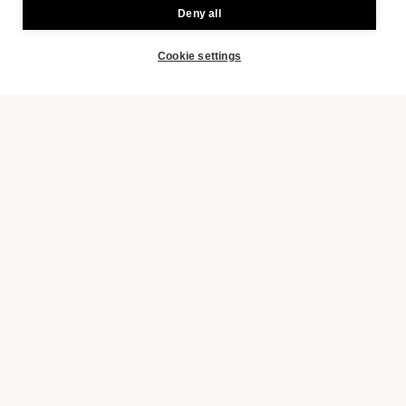
Deny all
Cookie settings
BOOK
VUOI ESSERE INFORMATO SULLE NOVITÀ DI
URBANAUTS STUDIOS E SULLE OFFERTE IN
CORSO? ISCRIVITI ALLA NEWSLETTER E
RIMANI SEMPRE AGGIORNATO!
sì, ho letto Informativa sulla privacy e accettarlo.